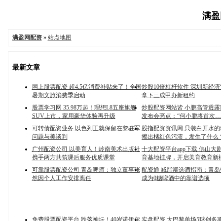
满盈网
满盈网配资
»
站点地图
最新文章
网上股票配资 超4.5亿消费补贴来了！全国
炒股10倍杠杆软件 深圳新经济
暑期文旅消费季启动
拿下三成甲办新租约
股票学习网 35.98万起！理想L8五座旗舰
炒股配资网站皆 小鹏高管透露MO
SUV上市，家用豪华体验再升级
发布会亮点：“何小鹏将首次…
可转债配资业务 以色列正就保留在黎驻军
股指配资资讯网 只装白开水
问题与美谈判
擦出橘红色污渍，发生了什么
广州配资公司 以美育人！岭南美术出版社
十大配资平台app下载 佛山大
携手两方共筑课后服务优质课堂
育基地挂牌，开启美育教育新
可靠股票配资公司 青岛啤酒：独立董事张
配资通 减脂期选酒指南：青
然因个人工作安排离任
成为0糖啤酒中的靠谱选项
免费股票配资平台 跌落神坛！40岁诺伊尔
实盘配资 大巴黎单场5球创多