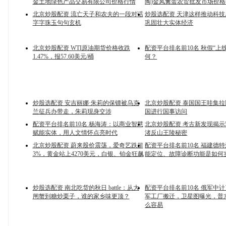
金土地绿色产品交易有限公司价格行情
陶)金凤禽蛋农贸批发市场价
北京炒股配资 流亡天子和农夫的一段对话
炒股选配资 天津这样推动科
字字珠玉句句玄机
巩固壮大实体经济
北京炒股配资 WTI原油期货价格收跌
配资平台排名前10名 秋假“上
1.47%，报57.60美元/桶
何？
炒股选配资 安吉丽娜·朱莉的保镖被乌克
北京炒股配资 泰国国王哇集
兰征兵办带走，朱莉现身交涉
国进行国事访问
配资平台排名前10名 杨海涛：以商业智慧
北京炒股配资 考古新发现揭示5
赋能实体，用人文情怀点亮时代
渚反山王陵秘密
北京炒股配资 蔚来股价震荡，爱奇艺跌超
配资平台排名前10名 福建德
3%，黄金站上4270美元，白银、铂金狂飙
能定位、故障诊断功能是如何
炒股选配资 南北吃货的秋日 battle：从大
配资平台排名前10名 俄军中
闸蟹到糖炒栗子，谁的家乡味更顶？
军工厂搬迁，卫星图曝光，普
么容易