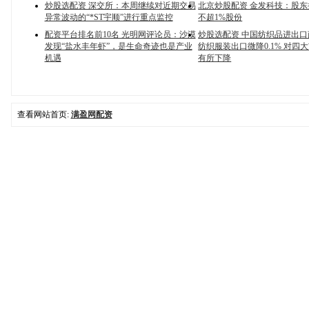
炒股选配资 深交所：本周继续对近期交易
北京炒股配资 金发科技：股
异常波动的“*ST宇顺”进行重点监控
不超1%股份
配资平台排名前10名 光明网评论员：沙漠
炒股选配资 中国纺织品进出口
发现“盐水丰年虾”，是生命奇迹也是产业
纺织服装出口微降0.1% 对四
机遇
有所下降
查看网站首页:
满盈网配资