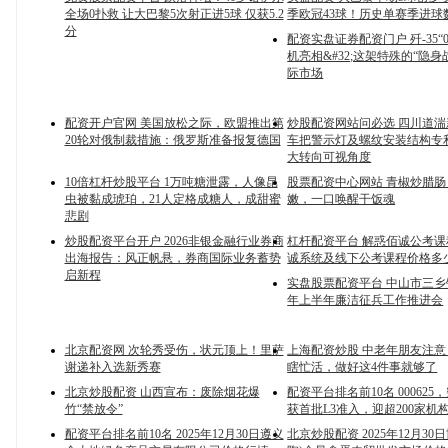
全场0扑救 让大巴黎5次射正进5球 仅获5.2
季欧冠43球！历史单赛季进球
分
配资实盘证券配资门户 歼-35“0
机亮相&#32;这架特殊的“隐身
际市场
配资开户官网 美国放松之际，欧盟推出第
炒股配资网站问必选 四川道
20轮对俄制裁措施：俄罗斯准备报复德国
车把警示灯及螺纹安装结构专
大转向可视角度
10倍杠杆炒股平台 1万吨糖泄露，人像昆
股票配资中心网站 青椒炒腊
虫被黏成琥珀，21人定格成糖人，成甜蜜
嫩，一口唤醒干饭魂
悲剧
炒股配资平台开户 2026非银金融行业券商
杠杆配资平台 解惑佰诚公考
出海报告：风正帆悬，券商国际业务蓄势
诚系统及线下公考课程价格多
启新程
实盘股票配资平台 中山市三乡镇
年上半年廉洁征兵工作推进会
北京配资网 次轮秀受伤，状元顶上！里萨
上海配资炒股 中老年朋友注
谢递补入选新秀赛
瞎忙活，做好这4件事就够了
北京炒股配资 山西宣布：废除烟花爆
配资平台排名前10名 00062
竹“禁放令”
获首批L3准入，迎超200家机
配资平台排名前10名 2025年12月30日遵义
北京炒股配资 2025年12月30