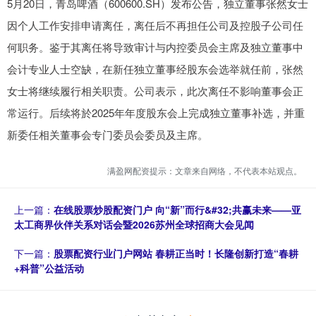
5月20日，青岛啤酒（600600.SH）发布公告，独立董事张然女士
因个人工作安排申请离任，离任后不再担任公司及控股子公司任
何职务。鉴于其离任将导致审计与内控委员会主席及独立董事中
会计专业人士空缺，在新任独立董事经股东会选举就任前，张然
女士将继续履行相关职责。公司表示，此次离任不影响董事会正
常运行。后续将於2025年年度股东会上完成独立董事补选，并重
新委任相关董事会专门委员会委员及主席。
满盈网配资提示：文章来自网络，不代表本站观点。
上一篇：
在线股票炒股配资门户 向“新”而行&#32;共赢未来——亚
太工商界伙伴关系对话会暨2026苏州全球招商大会见闻
下一篇：
股票配资行业门户网站 春耕正当时！长隆创新打造“春耕
+科普”公益活动