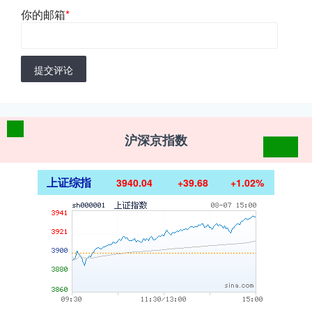
你的邮箱
*
提交评论
沪深京指数
上证综指
3940.04
+39.68
+1.02%