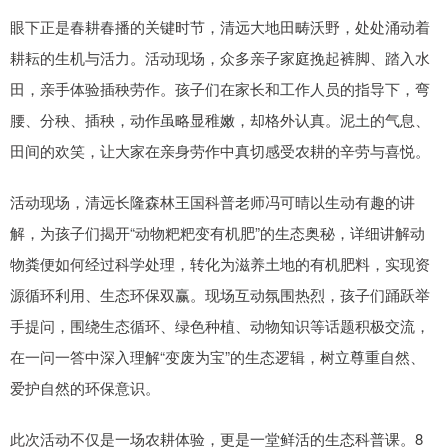
眼下正是春耕春播的关键时节，清远大地田畴沃野，处处涌动着
耕耘的生机与活力。活动现场，众多亲子家庭挽起裤脚、踏入水
田，亲手体验插秧劳作。孩子们在家长和工作人员的指导下，弯
腰、分秧、插秧，动作虽略显稚嫩，却格外认真。泥土的气息、
田间的欢笑，让大家在亲身劳作中真切感受农耕的辛劳与喜悦。
活动现场，清远长隆森林王国科普老师冯可晴以生动有趣的讲
解，为孩子们揭开“动物粑粑变有机肥”的生态奥秘，详细讲解动
物粪便如何经过科学处理，转化为滋养土地的有机肥料，实现资
源循环利用、生态环保双赢。现场互动氛围热烈，孩子们踊跃举
手提问，围绕生态循环、绿色种植、动物知识等话题积极交流，
在一问一答中深入理解“变废为宝”的生态逻辑，树立尊重自然、
爱护自然的环保意识。
此次活动不仅是一场农耕体验，更是一堂鲜活的生态科普课。8