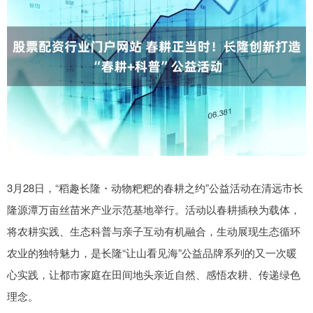
3月28日，“稻趣长隆・动物粑粑的春耕之约”公益活动在清远市长
隆源潭万亩丝苗米产业示范基地举行。活动以春耕插秧为载体，
将农耕实践、生态科普与亲子互动有机融合，生动展现生态循环
农业的独特魅力，是长隆“让山看见海”公益品牌系列的又一次暖
心实践，让都市家庭在田间地头亲近自然、感悟农耕、传递绿色
理念。