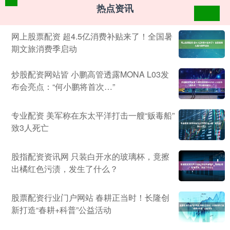
热点资讯
网上股票配资 超4.5亿消费补贴来了！全国暑
期文旅消费季启动
炒股配资网站皆 小鹏高管透露MONA L03发
布会亮点：“何小鹏将首次…”
专业配资 美军称在东太平洋打击一艘“贩毒船”
致3人死亡
股指配资资讯网 只装白开水的玻璃杯，竟擦
出橘红色污渍，发生了什么？
股票配资行业门户网站 春耕正当时！长隆创
新打造“春耕+科普”公益活动