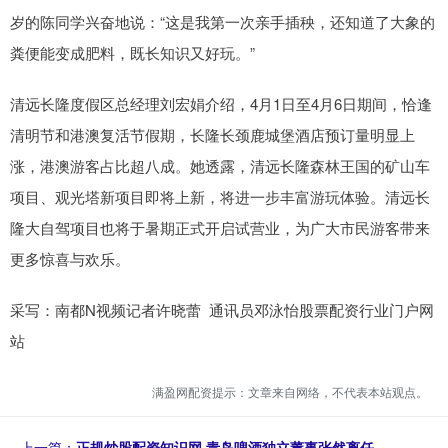
岁的陈同学兴奋地说：“这是我第一次亲手插秧，还知道了大象的
粪便能变成肥料，既长知识又好玩。”
清远长隆度假区总经理刘宏娟介绍，4月1日至4月6日期间，恰逢
清明节和港澳复活节假期，长隆长颈鹿城堡酒店预订量明显上
涨，港澳游客占比超八成。她透露，清远长隆森林王国的矿山车
项目、观光塔新项目即将上新，将进一步丰富游玩体验。清远长
隆大自驾项目也将于暑期正式开启试营业，为广大市民游客带来
更多惊喜与欢乐。
采写：南都N视频记者许晓蕾 通讯员邓泳怡股票配资行业门户网
站
满盈网配资提示：文章来自网络，不代表本站观点。
上一篇：
正规炒股配资知识网 青岛啤酒独立董事张然离任