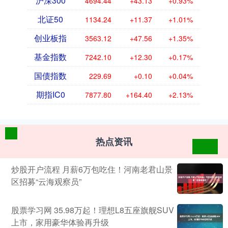
沪深300
4694.44
+43.13
+0.93%
北证50
1134.24
+11.37
+1.01%
创业板指
3563.12
+47.56
+1.35%
基金指数
7242.10
+12.30
+0.17%
国债指数
229.69
+0.10
+0.04%
期指IC0
7877.80
+164.40
+2.13%
热点资讯
炒股开户流程 月薪6万包吃住！河南老君山景
区招募“云海观察员”
股票学习网 35.98万起！理想L8五座旗舰SUV
上市，家用豪华体验再升级