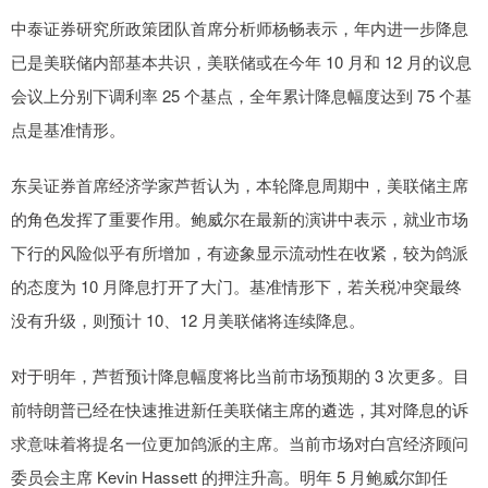
中泰证券研究所政策团队首席分析师杨畅表示，年内进一步降息
已是美联储内部基本共识，美联储或在今年 10 月和 12 月的议息
会议上分别下调利率 25 个基点，全年累计降息幅度达到 75 个基
点是基准情形。
东吴证券首席经济学家芦哲认为，本轮降息周期中，美联储主席
的角色发挥了重要作用。鲍威尔在最新的演讲中表示，就业市场
下行的风险似乎有所增加，有迹象显示流动性在收紧，较为鸽派
的态度为 10 月降息打开了大门。基准情形下，若关税冲突最终
没有升级，则预计 10、12 月美联储将连续降息。
对于明年，芦哲预计降息幅度将比当前市场预期的 3 次更多。目
前特朗普已经在快速推进新任美联储主席的遴选，其对降息的诉
求意味着将提名一位更加鸽派的主席。当前市场对白宫经济顾问
委员会主席 Kevin Hassett 的押注升高。明年 5 月鲍威尔卸任