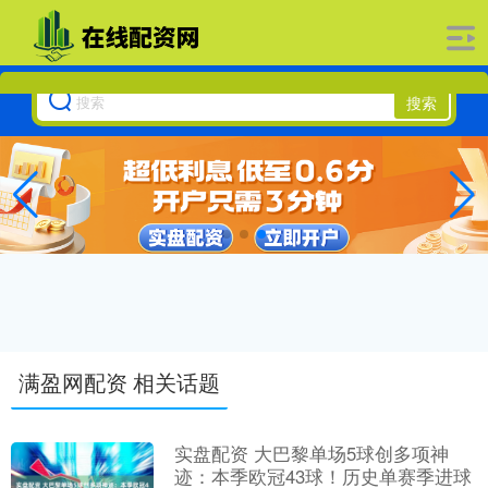
搜索
满盈网配资 相关话题
实盘配资 大巴黎单场5球创多项神
迹：本季欧冠43球！历史单赛季进球