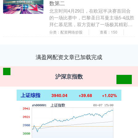
数第二
北京时间4月29日，在欧冠半决赛首回合
的一场比赛中，巴黎圣日耳曼主场5-4战胜
拜仁慕尼黑，双方贡献了一场极其精彩的
比赛，同时，本赛季欧冠巴黎已经打进43
分类：配资网络炒股
查看：150
球。此役....
满盈网配资文章已加载完成
沪深京指数
上证综指
3940.04
+39.68
+1.02%