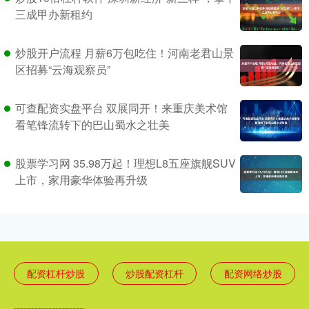
三成甲办新租约
炒股开户流程 月薪6万包吃住！河南老君山景
区招募“云海观察员”
可查配资实盘平台 双展同开！来重庆美术馆
看笔锋流转下的巴山蜀水之壮美
股票学习网 35.98万起！理想L8五座旗舰SUV
上市，家用豪华体验再升级
配资杠杆炒股
炒股配资杠杆
配资网络炒股