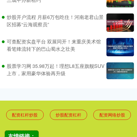
炒股开户流程 月薪6万包吃住！河南老君山景
区招募“云海观察员”
可查配资实盘平台 双展同开！来重庆美术馆
看笔锋流转下的巴山蜀水之壮美
股票学习网 35.98万起！理想L8五座旗舰SUV
上市，家用豪华体验再升级
配资杠杆炒股
炒股配资杠杆
配资网络炒股
友情链接：