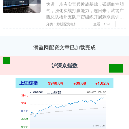
为进一步夯实官兵近战基础，砥砺血性胆
气，强化实战打赢能力，连日来，武警广
西总队梧州支队严密组织开展刺杀集训，
全面锤炼官兵近身对抗、敢打必胜的过硬
分类：炒股配资杠杆
查看：169
战斗本领。 集训....
满盈网配资文章已加载完成
沪深京指数
上证综指
3940.04
+39.68
+1.02%